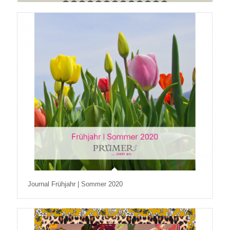
24
25
26
27
28
29
30
31
32
33
34
35
36
Journal Frühjahr | Sommer 2020