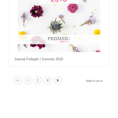
Journal Frühjahr | Sommer 2019
«
‹
7
8
9
Seite 9 von 9